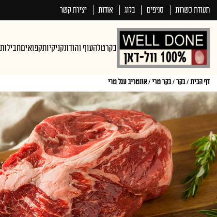
תעודת כשרות
סניפים
בלוג
אודות
יצירת קשר
בקר
טלה
עוף והודו
נקניקיות
קפואים
חבילות
דף הבית
/
בקר
/
בקר טרי
/
אונטריב עגל טרי