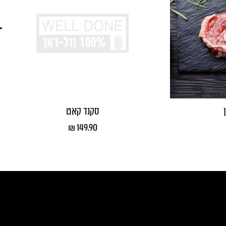
סקנד קאט
₪
149.90