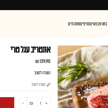
 בשר
מבצעים
סניפים
מתכונים
אונטריב עגל טרי
₪
139.90
הערה לקצב
+
כמות
-
ק"ג