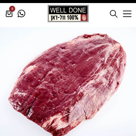
0
דף הבית
/
בקר
/
בקר טרי
/
אסאדו בלי עצם