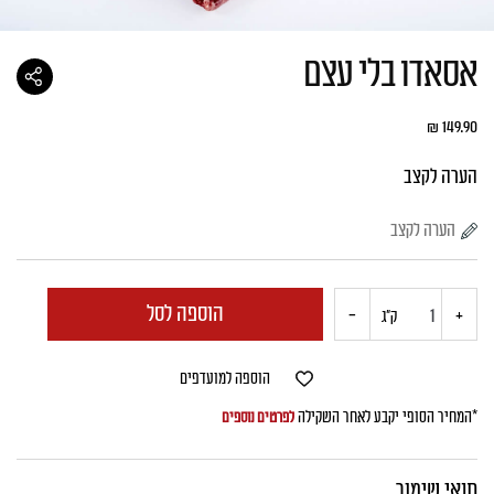
אסאדו בלי עצם
₪
149.90
הערה לקצב
הוספה לסל
+
כמות
-
ק"ג
של
הוספה למועדפים
אסאדו
*המחיר הסופי יקבע לאחר השקילה
לפרטים נוספים
בלי
תנאי שימור