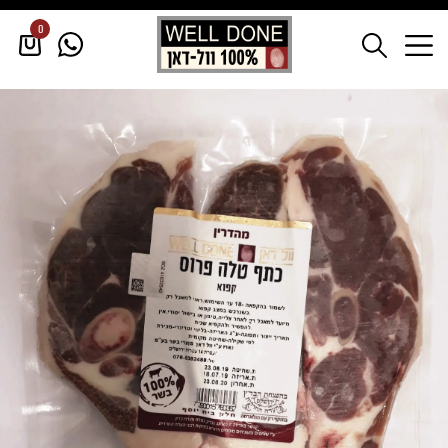
0
דף הבית
/
טלה
/
טלה קפוא
/
כתף טלה פרוס