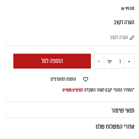
₪
99.00
הערה לקצב
הוספה לסל
+
כמות
-
יח'
של
הוספה למועדפים
מעורב
*המחיר הסופי יקבע לאחר השקילה
לפרטים נוספים
ירושלמי
תנאי שימור
וול
אזורי המשלוח שלנו
דאן