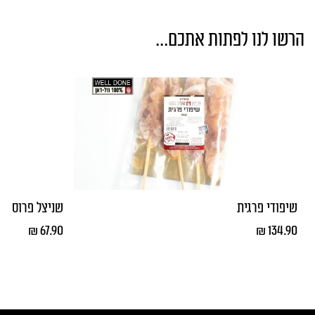
הרשו לנו לפתות אתכם...
שיפודי פרגית
שניצל פרוס קפ
₪
67.90
₪
134.90