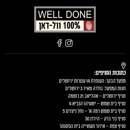
כתובות הסניפים:
מפעל הבקר: העופרת 14 עטרות ירושלים
חנות המפעל: גולדה מאיר 3 ירושלים
סניף ירושלים – אהליאב 21 רוממה
סניף בית שמש – ישעיהו הנביא 4
סניף בית שמש רמה א׳ – נחל ניצנים 5
סניף בני ברק – הירדן 30
סניף צפת – איזור תעשייה בית הפסנתר