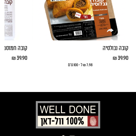
קובה נבולסיה
קובה חמוסטה
₪
39.90
₪
39.90
7.98 ₪ ל - 100 גרם