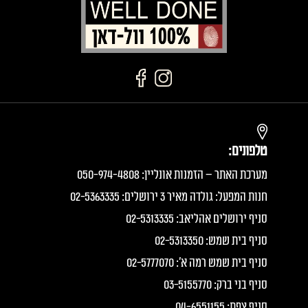
טלפונים:
מערכת האתר – הזמנות אונליין: 050-974-4808
חנות המפעל: גולדה מאיר 3 ירושלים: 02-5363335
סניף ירושלים אהליאב: 02-5313335
סניף בית שמש: 02-5313350
סניף בית שמש רמה א׳: 02-5777070
סניף בני ברק: 03-5155770
סניף צפת: 04-6551155