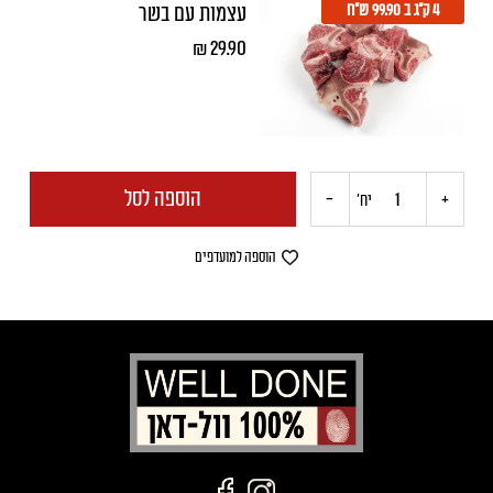
4 ק"ג ב 99.90 ש"ח
עצמות עם בשר
פרוס
₪
29.90
הוספה לסל
-
+
כמות
יח'
של
הוספה למועדפים
עצמות
עם
בשר