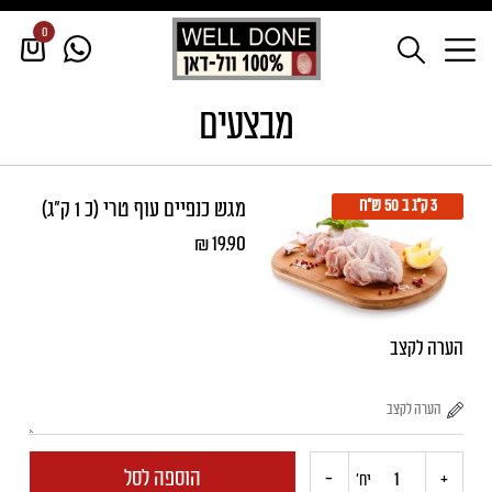
0
דף הבית
/
מבצעים
מבצעים
3 ק״ג ב 50 ש"ח
מגש כנפיים עוף טרי (כ 1 ק"ג)
₪
19.90
הערה לקצב
הוספה לסל
-
+
כמות
יח'