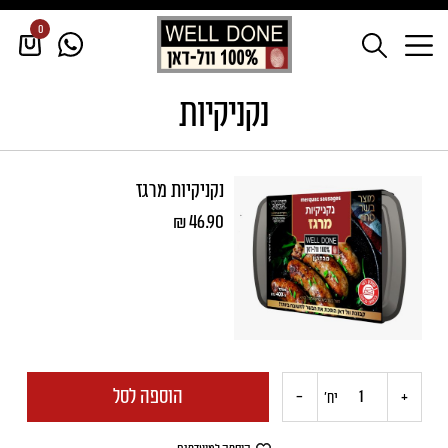
0
דף הבית
/
נקניקיות
נקניקיות
נקניקיות מרגז
₪
46.90
הוספה לסל
-
+
כמות
יח'
של