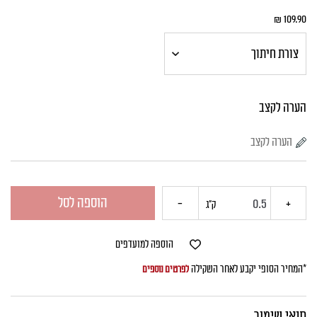
₪
109.90
הערה לקצב
הוספה לסל
+
כמות
-
ק"ג
של
הוספה למועדפים
בשר
*המחיר הסופי יקבע לאחר השקילה
לפרטים נוספים
טחון
תנאי שימור