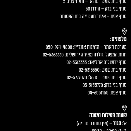
סניף בית שמש רמה א׳ – נחל ניצנים 5
סניף בני ברק – הירדן 30
סניף צפת – איזור תעשייה בית הפסנתר
טלפונים:
מערכת האתר – הזמנות אונליין: 050-974-4808
חנות המפעל: גולדה מאיר 3 ירושלים: 02-5363335
סניף ירושלים אהליאב: 02-5313335
סניף בית שמש: 02-5313350
סניף בית שמש רמה א׳: 02-5777070
סניף בני ברק: 03-5155770
סניף צפת: 04-6551155
שעות פעילות ומענה
א':
סגור
– (אין סחורה טרייה)