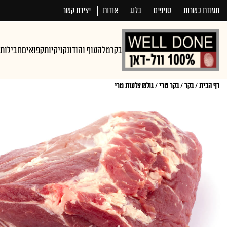
תעודת כשרות
סניפים
בלוג
אודות
יצירת קשר
בקר
טלה
עוף והודו
נקניקיות
קפואים
חבילות
דף הבית
/
בקר
/
בקר טרי
/
גולש צלעות טרי