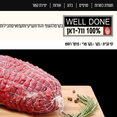
תעודת כשרות
סניפים
בלוג
אודות
יצירת קשר
בקר
טלה
עוף והודו
נקניקיות
קפואים
חבילות
דף הבית
/
בקר
/
בקר טרי
/
פרנץ’ רוסט