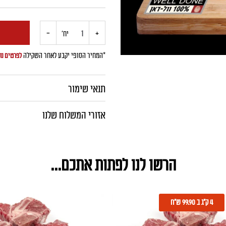
+
כמות
-
יח'
של
*המחיר הסופי יקבע לאחר השקילה
לפרטים נו
פרנץ'
תנאי שימור
רוסט
אזורי המשלוח שלנו
הרשו לנו לפתות אתכם...
4 ק"ג ב 99.90 ש"ח